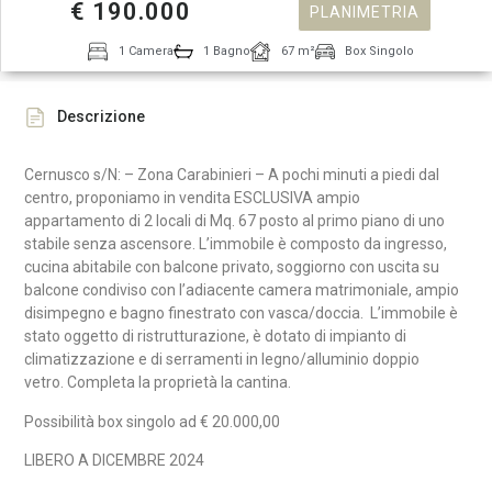
€ 190.000
PLANIMETRIA
1 Camera
1 Bagno
67 m²
Box Singolo
Descrizione
Cernusco s/N: – Zona Carabinieri – A pochi minuti a piedi dal
centro, proponiamo in vendita ESCLUSIVA ampio
appartamento di 2 locali di Mq. 67 posto al primo piano di uno
stabile senza ascensore. L’immobile è composto da ingresso,
cucina abitabile con balcone privato, soggiorno con uscita su
balcone condiviso con l’adiacente camera matrimoniale, ampio
disimpegno e bagno finestrato con vasca/doccia. L’immobile è
stato oggetto di ristrutturazione, è dotato di impianto di
climatizzazione e di serramenti in legno/alluminio doppio
vetro.
Completa la proprietà la cantina.
Possibilità box singolo ad € 20.000,00
LIBERO A DICEMBRE 2024