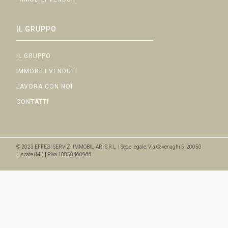
IL GRUPPO
IL GRUPPO
IMMOBILI VENDUTI
LAVORA CON NOI
CONTATTI
© 2023 EFFEGI SERVIZI IMMOBILIARI S.R.L | Sede legale: Via Cavenaghi 5, 20050
Liscate (MI)
|
P.Iva 10858460966