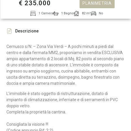
€ 235.000
PLANIMETRIA
1 Camera
1 Bagno
82 m²
No
Descrizione
Cernusco s/N: – Zona Via Verdi – A pochi minuti a piedi dal
centro e dalla fermata MM2, proponiamo in vendita ESCLUSIVA
ampio appartamento di 2 locali di Mq. 82 posto al secondo piano
di uno stabile dotato di ascensore. L’immobile è composto da
ingresso su ampio soggiorno, cucina abitabile, entrambi con
uscita diretta su terrazzino, disimpegno, bagno finestrato con
doccia e ampia camera matrimoniale.
L’immobile è stato oggetto di ristrutturazione, dotato di
impianto di climatizzazione, inferriate e di serramenti in PVC
doppio vetro.
Completa la proprietà la cantina.
Consigliata la visione !!!
(Codice annuncio Rif: 2.2)