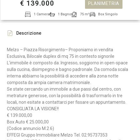
€ 139.000
PLANIMETRIA
1 Camera
1 Bagno
75 m²
Box Singolo
Descrizione
Melzo – Piazza Risorgimento– Proponiamo in vendita
Esclusiva, Bilocale duplex di mq 75 in contesto signorile
L’immobile è composto da: Ingresso, soggiorno in open-space
sulla cucina, disimpegno e bagno padronale. Da comoda scala
interna abbiamo la possibilità di accedere alla zona notte
composta da ampia camera matrimoniale.
Se state cercando un immobile a due passi dal centro, con
metrature generose, con la possibilità di trasformarlo in tre
locali, non esitate a contattarci per fissare un appuntamento.
CONSIGLIATA LA VISIONE!!
€ 139.000,00
Box Auto € 25.000,00
(Codice annuncio M.2.6)
EFFEGI Gruppo Immobiliare Melzo Tel. 02.95737353