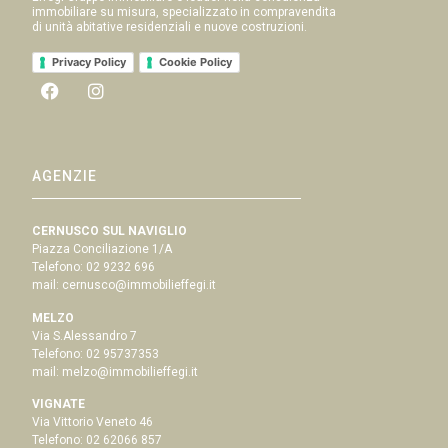
immobiliare su misura, specializzato in compravendita
di unità abitative residenziali e nuove costruzioni.
Privacy Policy
Cookie Policy
AGENZIE
CERNUSCO SUL NAVIGLIO
Piazza Conciliazione 1/A
Telefono:
02 9232 696
mail:
cernusco@immobilieffegi.it
MELZO
Via S.Alessandro 7
Telefono:
02 95737353
mail:
melzo@immobilieffegi.it
VIGNATE
Via Vittorio Veneto 46
Telefono:
02 62066 857