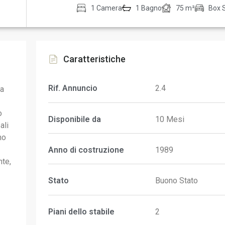
1 Camera
1 Bagno
75 m²
Box 
Caratteristiche
Rif. Annuncio
2.4
ta
o
Disponibile da
10 Mesi
ali
no
Anno di costruzione
1989
nte,
Stato
Buono Stato
Piani dello stabile
2