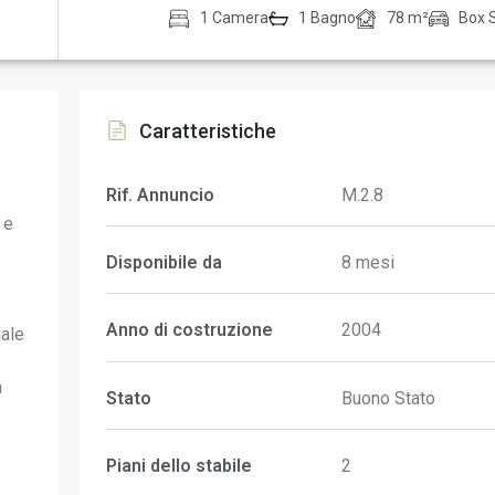
1 Camera
1 Bagno
78 m²
Box 
Caratteristiche
Rif. Annuncio
M.2.8
 e
Disponibile da
8 mesi
Anno di costruzione
2004
iale
a
Stato
Buono Stato
Piani dello stabile
2