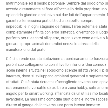
matrimoniale ed il bagno padronale. Sempre dal soggiorno si
accede direttamente al fiore all’occhiello della proprietà: uno
splendido giardino esclusivo sui due lati dell’appartamento. 
garantire la massima praticità ed un aspetto sempre
impeccabile in ogni stagione dell’anno, l’area esterna è stata
completamente rifinita con erba sintetica, diventando il luogo
perfetto per rilassarsi all’aperto, organizzare cene estive o f
giocare i propri animali domestici senza lo stress della
manutenzione del prato.
Ciò che rende questa abitazione straordinariamente funziona
però il suo collegamento con il livello inferiore. Una comoda
scala interna situata nel soggiorno scende infatti verso il pi
interrato, dove si sviluppano ambienti generosi e sapientem
sfruttati. Qui è stata ricreata un’accogliente taverna, uno spaz
estremamente versatile da adibire a zona hobby, sala cinem
angolo per lo smart working, affiancata da un utilissimo local
lavanderia. La massima comodità quotidiana è inoltre l’acce
diretto al garage dalla taverna, una porta interna immette