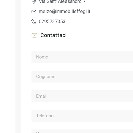
Via Sant' Alessandro 7
melzo@immobilieffegi.it
0295737353
Contattaci