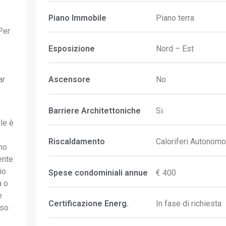
Piano Immobile
Piano terra
Per
Esposizione
Nord – Est
ar
Ascensore
No
Barriere Architettoniche
Si
le è
Riscaldamento
Caloriferi Autonomo
ano
ente
io
Spese condominiali annue
€ 400
a o
e
Certificazione Energ.
In fase di richiesta
sso