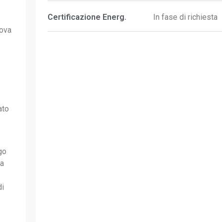
Certificazione Energ.
In fase di richiesta
uova
ato
go
va
di