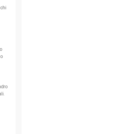
 chi
to
vo
ndro
li.