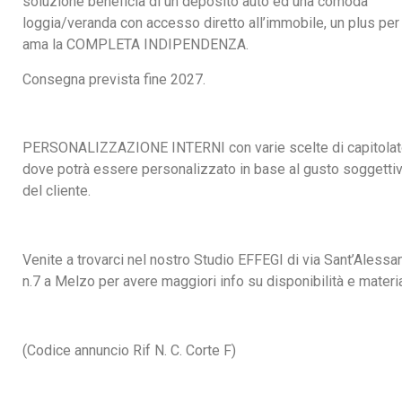
soluzione beneficia di un deposito auto ed una comoda
loggia/veranda con accesso diretto all’immobile, un plus per
ama la COMPLETA INDIPENDENZA.
Consegna prevista fine 2027.
PERSONALIZZAZIONE INTERNI con varie scelte di capitola
dove potrà essere personalizzato in base al gusto soggetti
del cliente.
Venite a trovarci nel nostro Studio EFFEGI di via Sant’Alessa
n.7 a Melzo per avere maggiori info su disponibilità e materia
(
Codice annuncio Rif N. C. Corte F)