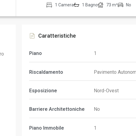
1 Camera
1 Bagno
73 m²
No
Caratteristiche
Piano
1
ro
Riscaldamento
Pavimento Autono
Esposizione
Nord-Ovest
Barriere Architettoniche
No
Piano Immobile
1