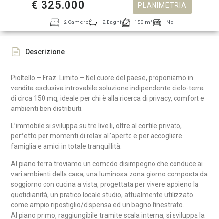
€ 325.000
PLANIMETRIA
2 Camere
2 Bagni
150 m²
No
Descrizione
Pioltello – Fraz. Limito – Nel cuore del paese, proponiamo in
vendita esclusiva introvabile soluzione indipendente cielo-terra
di circa 150 mq, ideale per chi è alla ricerca di privacy, comfort e
ambienti ben distribuiti.
L’immobile si sviluppa su tre livelli, oltre al cortile privato,
perfetto per momenti di relax all’aperto e per accogliere
famiglia e amici in totale tranquillità.
Al piano terra troviamo un comodo disimpegno che conduce ai
vari ambienti della casa, una luminosa zona giorno composta da
soggiorno con cucina a vista, progettata per vivere appieno la
quotidianità, un pratico locale studio, attualmente utilizzato
come ampio ripostiglio/dispensa ed un bagno finestrato.
Al piano primo, raggiungibile tramite scala interna, si sviluppa la