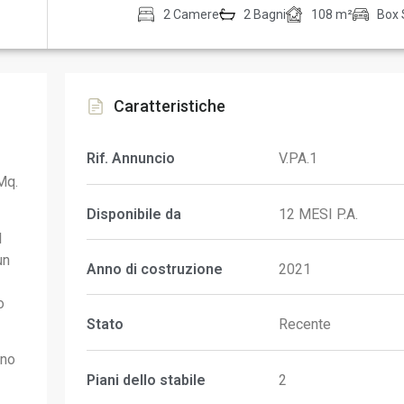
2 Camere
2 Bagni
108 m²
Box 
Caratteristiche
Rif. Annuncio
V.PA.1
Mq.
Disponibile da
12 MESI P.A.
l
un
Anno di costruzione
2021
o
Stato
Recente
rno
Piani dello stabile
2