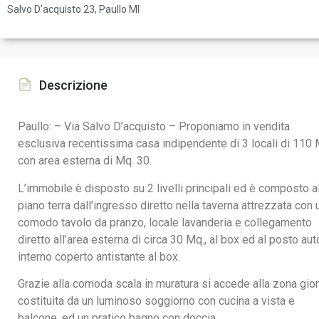
Salvo D’acquisto 23, Paullo MI
Descrizione
Paullo: – Via Salvo D’acquisto – Proponiamo in vendita
esclusiva recentissima casa indipendente di 3 locali di 110 
con area esterna di Mq. 30.
L’immobile è disposto su 2 livelli principali ed è composto a
piano terra dall’ingresso diretto nella taverna attrezzata con 
comodo tavolo da pranzo, locale lavanderia e collegamento
diretto all’area esterna di circa 30 Mq., al box ed al posto aut
interno coperto antistante al box.
Grazie alla comoda scala in muratura si accede alla zona gio
costituita da un luminoso soggiorno con cucina a vista e
balcone, ed un pratico bagno con doccia.