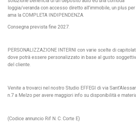
soluzione beneficia di un deposito auto ed una comoda
loggia/veranda con accesso diretto all’immobile, un plus per
ama la COMPLETA INDIPENDENZA.
Consegna prevista fine 2027.
PERSONALIZZAZIONE INTERNI con varie scelte di capitola
dove potrà essere personalizzato in base al gusto soggetti
del cliente.
Venite a trovarci nel nostro Studio EFFEGI di via Sant’Alessa
n.7 a Melzo per avere maggiori info su disponibilità e materia
(
Codice annuncio Rif N. C. Corte E)