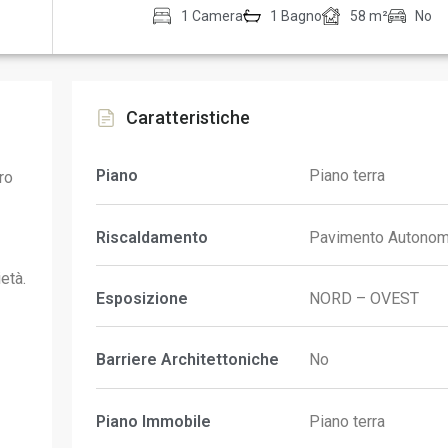
1 Camera
1 Bagno
58 m²
No
Caratteristiche
Piano
Piano terra
ro
Riscaldamento
Pavimento Autono
età.
Esposizione
NORD – OVEST
Barriere Architettoniche
No
Piano Immobile
Piano terra