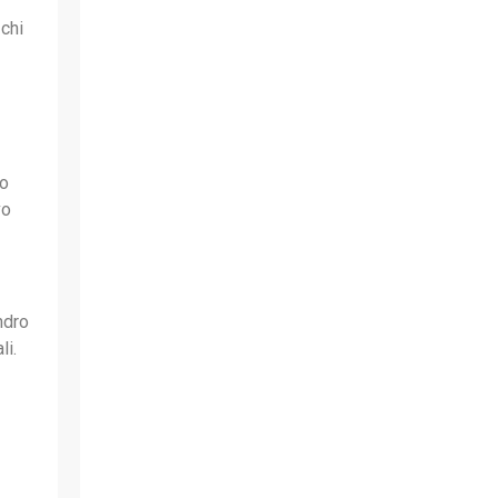
 chi
to
vo
ndro
li.