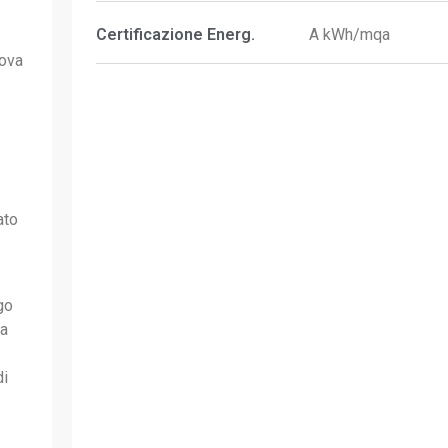
Certificazione Energ.
A kWh/mqa
uova
ato
go
va
di