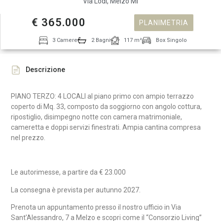
Via Lodi, Melzo Mi
€ 365.000
PLANIMETRIA
3 Camere
2 Bagni
117 m²
Box Singolo
Descrizione
PIANO TERZO: 4 LOCALI al piano primo con ampio terrazzo
coperto di Mq. 33, composto da soggiorno con angolo cottura
,
ripostiglio, disimpegno notte con camera matrimoniale,
cameretta e doppi servizi finestrati. Ampia cantina compresa
nel prezzo.
Le autorimesse, a partire da € 23.000
La consegna è prevista per autunno 2027.
Prenota un appuntamento presso il nostro ufficio in Via
Sant’Alessandro, 7 a Melzo e scopri come il “Consorzio Living”