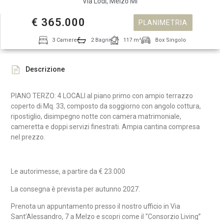
Via Lodi, Melzo Mi
€ 365.000
PLANIMETRIA
3 Camere
2 Bagni
117 m²
Box Singolo
Descrizione
PIANO TERZO: 4 LOCALI al piano primo con ampio terrazzo
coperto di Mq. 33, composto da soggiorno con angolo cottura
,
ripostiglio, disimpegno notte con camera matrimoniale,
cameretta e doppi servizi finestrati. Ampia cantina compresa
nel prezzo.
Le autorimesse, a partire da € 23.000
La consegna è prevista per autunno 2027.
Prenota un appuntamento presso il nostro ufficio in Via
Sant’Alessandro, 7 a Melzo e scopri come il “Consorzio Living”