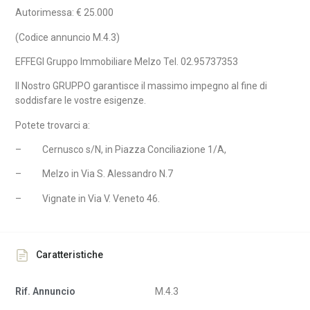
Autorimessa: € 25.000
(Codice annuncio M.4.3)
EFFEGI Gruppo Immobiliare Melzo Tel. 02.95737353
Il Nostro GRUPPO garantisce il massimo impegno al fine di
soddisfare le vostre esigenze.
Potete trovarci a:
–
Cernusco s/N, in Piazza Conciliazione 1/A,
–
Melzo in Via S. Alessandro N.7
–
Vignate in Via V. Veneto 46.
Caratteristiche
Rif. Annuncio
M.4.3