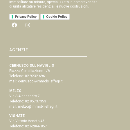
immobiliare su misura, specializzato in compravendita
di unità abitative residenziali e nuove costruzioni.
Privacy Policy
Cookie Policy
AGENZIE
CERNUSCO SUL NAVIGLIO
Piazza Conciliazione 1/A
Telefono:
02 9232 696
mail:
cernusco@immobilieffegi.it
MELZO
Via S.Alessandro 7
Telefono:
02 95737353
mail:
melzo@immobilieffegi.it
VIGNATE
Via Vittorio Veneto 46
Telefono:
02 62066 857