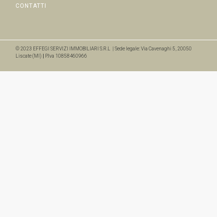
CONTATTI
© 2023 EFFEGI SERVIZI IMMOBILIARI S.R.L | Sede legale: Via Cavenaghi 5, 20050
Liscate (MI)
|
P.Iva 10858460966