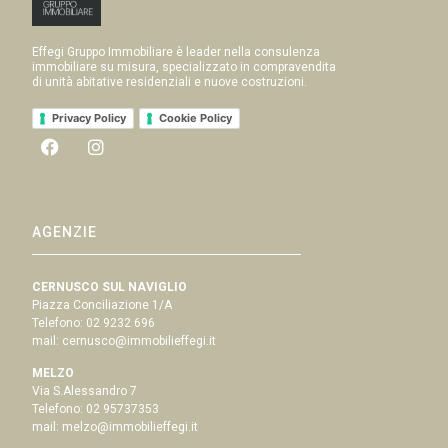
Effegi Gruppo Immobiliare è leader nella consulenza
immobiliare su misura, specializzato in compravendita
di unità abitative residenziali e nuove costruzioni.
Privacy Policy
Cookie Policy
AGENZIE
CERNUSCO SUL NAVIGLIO
Piazza Conciliazione 1/A
Telefono:
02 9232 696
mail:
cernusco@immobilieffegi.it
MELZO
Via S.Alessandro 7
Telefono:
02 95737353
mail:
melzo@immobilieffegi.it