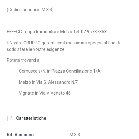
(Codice annuncio M.3.3)
EFFEGI Gruppo Immobiliare Melzo Tel. 02.95737353
Il Nostro GRUPPO garantisce il massimo impegno al fine di
soddisfare le vostre esigenze.
Potete trovarci a:
–
Cernusco s/N, in Piazza Conciliazione 1/A,
–
Melzo in Via S. Alessandro N.7
–
Vignate in Via V. Veneto 46.
Caratteristiche
Rif. Annuncio
M.3.3