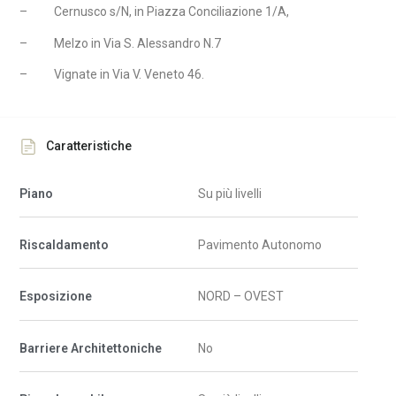
–
Cernusco s/N, in Piazza Conciliazione 1/A,
–
Melzo in Via S. Alessandro N.7
–
Vignate in Via V. Veneto 46.
Caratteristiche
Piano
Su più livelli
Riscaldamento
Pavimento Autonomo
Esposizione
NORD – OVEST
Barriere Architettoniche
No