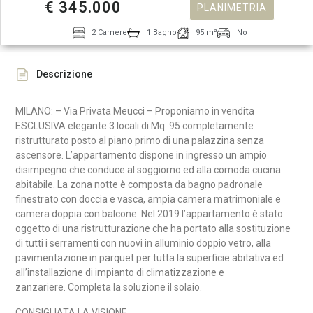
€ 345.000
PLANIMETRIA
2 Camere
1 Bagno
95 m²
No
Descrizione
MILANO: – Via Privata Meucci – Proponiamo in vendita
ESCLUSIVA elegante 3 locali
di Mq. 95
completamente
ristrutturato posto al piano primo di una palazzina senza
ascensore. L’appartamento dispone in ingresso un ampio
disimpegno che conduce al soggiorno ed alla comoda cucina
abitabile. La zona
notte è composta da bagno padronale
finestrato con doccia e vasca, ampia camera matrimoniale e
camera doppia con balcone.
Nel 2019 l’appartamento è stato
oggetto di una ristrutturazione che ha portato alla sostituzione
di tutti i serramenti con nuovi in alluminio doppio vetro, alla
pavimentazione
in parquet per tutta la superficie abitativa ed
all’installazione
di impianto di climatizzazione e
zanzariere.
Completa la soluzione il solaio.
CONSIGLIATA LA VISIONE