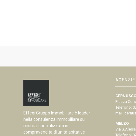
AGENZIE
CERNUSCO
Piazza Conc
Telefono:
0
Effegi Gruppo Immobiliare è leader
mail:
cernus
nella consulenza immobiliare su
MELZO
misura, specializzato in
Via S.Aless
compravendita di unità abitative
Telefono:
0