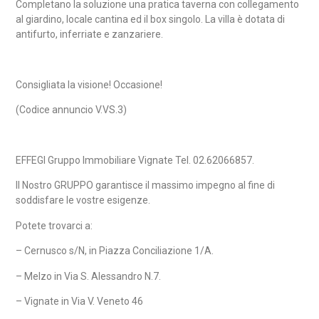
Completano la soluzione una pratica taverna con collegamento
al giardino, locale cantina ed il box singolo. La villa è dotata di
antifurto, inferriate e zanzariere.
Consigliata la visione! Occasione!
(Codice annuncio V.VS.3)
EFFEGI Gruppo Immobiliare Vignate Tel. 02.62066857.
Il Nostro GRUPPO garantisce il massimo impegno al fine di
soddisfare le vostre esigenze.
Potete trovarci a:
– Cernusco s/N, in Piazza Conciliazione 1/A.
– Melzo in Via S. Alessandro N.7.
– Vignate in Via V. Veneto 46