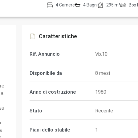
4 Camere
4 Bagni
295 m²
Box 
Caratteristiche
Rif. Annuncio
Vb.10
Disponibile da
8 mesi
i
are
Anno di costruzione
1980
la
su
Stato
Recente
o
Piani dello stabile
1
a
a