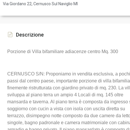
Via Giordano 22, Cernusco Sul Naviglio MI
Descrizione
Porzione di Villa bifamiliare adiacenze centro Mq. 300
CERNUSCO S/N: Proponiamo in vendita esclusiva, a poch
passi dal centro paese, importante porzione di villa bifamili
finemente ristrutturata con giardino privato di mq. 230. La vil
sviluppa al piano terra un ampio 4 Locali di mq. 145 oltre
mansarda e taverna. Al piano terra è composta da ingresso 
soggiorno con cucin a vista con isola con uscita diretta su
terrazzo, disimpegno notte composto da due camere da lett
singole, bagno padronale e camera matrimoniale con cabin
armadio e bagno privato. Il piano mansardato è composto d