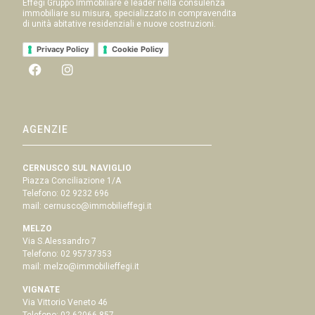
Effegi Gruppo Immobiliare è leader nella consulenza
immobiliare su misura, specializzato in compravendita
di unità abitative residenziali e nuove costruzioni.
Privacy Policy
Cookie Policy
AGENZIE
CERNUSCO SUL NAVIGLIO
Piazza Conciliazione 1/A
Telefono:
02 9232 696
mail:
cernusco@immobilieffegi.it
MELZO
Via S.Alessandro 7
Telefono:
02 95737353
mail:
melzo@immobilieffegi.it
VIGNATE
Via Vittorio Veneto 46
Telefono:
02 62066 857