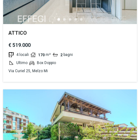
ATTICO
€ 519.000
4 locali
m²
bagni
170
2
Ultimo
Box Doppio
Via Curiel 25, Melzo Mi