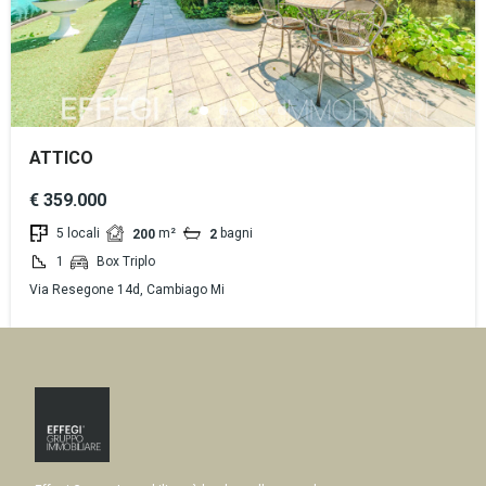
ATTICO
€ 359.000
5 locali
m²
bagni
200
2
1
Box Triplo
Via Resegone 14d, Cambiago Mi