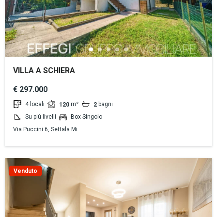
VILLA A SCHIERA
€ 297.000
4 locali
m²
bagni
120
2
Su più livelli
Box Singolo
Via Puccini 6, Settala Mi
Venduto