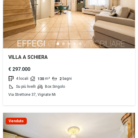
VILLA A SCHIERA
€ 297.000
4 locali
m²
bagni
130
2
Su più livelli
Box Singolo
Via Strettone 37, Vignate Mi
Venduto