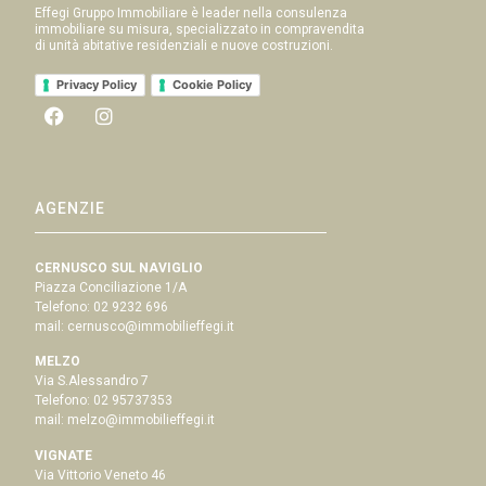
Effegi Gruppo Immobiliare è leader nella consulenza
immobiliare su misura, specializzato in compravendita
di unità abitative residenziali e nuove costruzioni.
Privacy Policy
Cookie Policy
AGENZIE
CERNUSCO SUL NAVIGLIO
Piazza Conciliazione 1/A
Telefono:
02 9232 696
mail:
cernusco@immobilieffegi.it
MELZO
Via S.Alessandro 7
Telefono:
02 95737353
mail:
melzo@immobilieffegi.it
VIGNATE
Via Vittorio Veneto 46