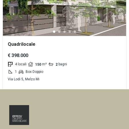
Quadrilocale
€ 398.000
4 locali
m²
bagni
150
2
1
Box Doppio
Via Lodi 5, Melzo Mi