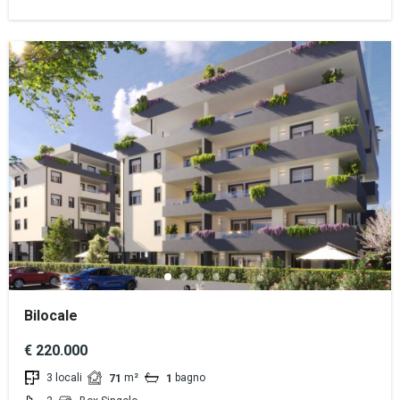
Bilocale
€ 220.000
3 locali
m²
bagno
71
1