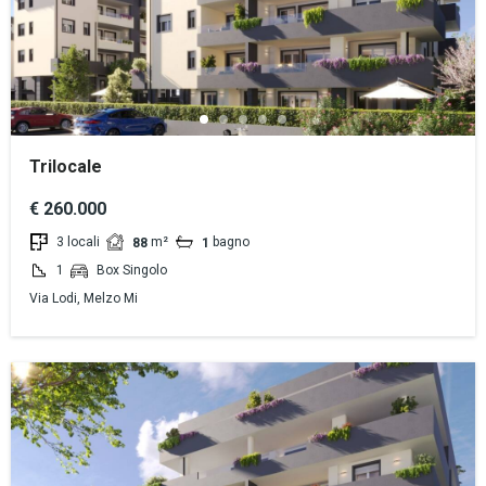
Trilocale
€ 260.000
3 locali
m²
bagno
88
1
1
Box Singolo
Via Lodi, Melzo Mi