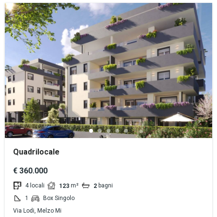
Quadrilocale
€ 360.000
4 locali
m²
bagni
123
2
1
Box Singolo
Via Lodi, Melzo Mi