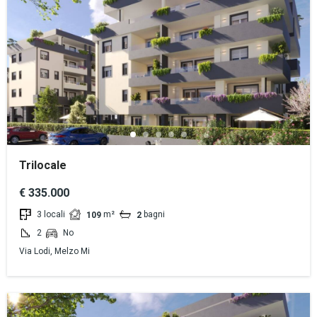
Trilocale
€ 335.000
3 locali
m²
bagni
109
2
2
No
Via Lodi, Melzo Mi