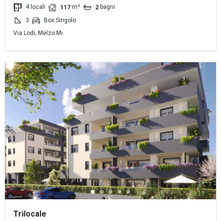
4 locali
m²
bagni
117
2
3
Box Singolo
Via Lodi, Melzo Mi
Trilocale