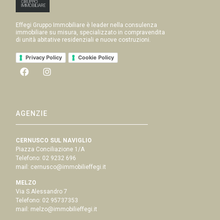
Effegi Gruppo Immobiliare è leader nella consulenza
immobiliare su misura, specializzato in compravendita
di unità abitative residenziali e nuove costruzioni.
Privacy Policy
Cookie Policy
AGENZIE
CERNUSCO SUL NAVIGLIO
Piazza Conciliazione 1/A
Telefono:
02 9232 696
mail:
cernusco@immobilieffegi.it
MELZO
Via S.Alessandro 7
Telefono:
02 95737353
mail:
melzo@immobilieffegi.it