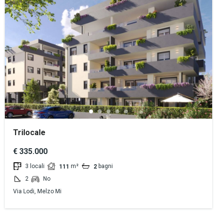
Trilocale
€ 335.000
3 locali
m²
bagni
111
2
2
No
Via Lodi, Melzo Mi