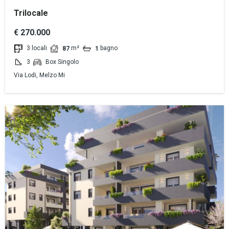
Trilocale
€ 270.000
3 locali
m²
bagno
87
1
3
Box Singolo
Via Lodi, Melzo Mi