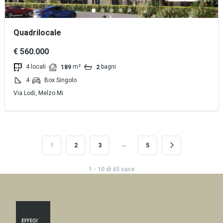
Quadrilocale
€ 560.000
4 locali
m²
bagni
189
2
4
Box Singolo
Via Lodi, Melzo Mi
…
1
2
3
5
1 - 10 di 45 case