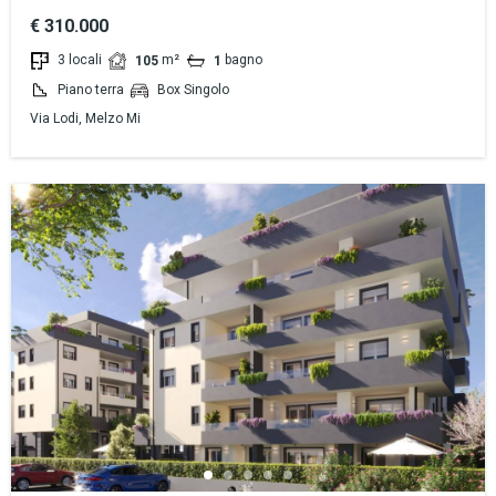
€ 310.000
3 locali
m²
bagno
105
1
Piano terra
Box Singolo
Via Lodi, Melzo Mi