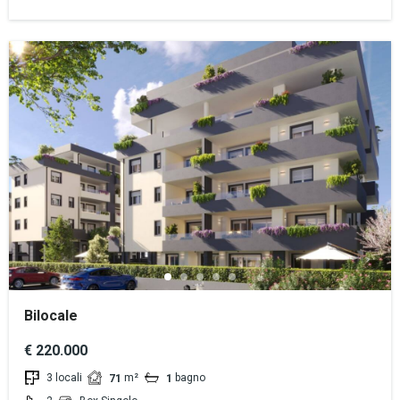
Bilocale
€ 220.000
3 locali
m²
bagno
71
1