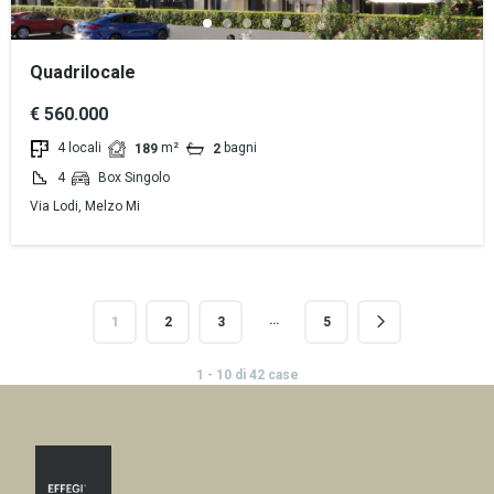
Quadrilocale
€ 560.000
4 locali
m²
bagni
189
2
4
Box Singolo
Via Lodi, Melzo Mi
…
1
2
3
5
1 - 10 di 42 case