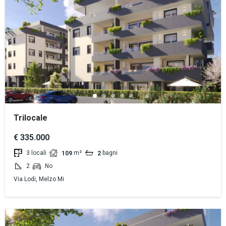
Trilocale
€ 335.000
3 locali
m²
bagni
109
2
2
No
Via Lodi, Melzo Mi