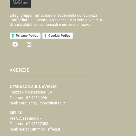
Effegi Gruppo Immobiliare è leader nella consulenza
immobiliare su misura, specializzato in compravendita
di unità abitative residenziali e nuove costruzioni.
Privacy Policy
Cookie Policy
AGENZIE
CERNUSCO SUL NAVIGLIO
Piazza Conciliazione 1/A
Telefono:
02 9232 696
mail:
cernusco@immobilieffegi.it
MELZO
Via S.Alessandro 7
Telefono:
02 95737353
mail:
melzo@immobilieffegi.it