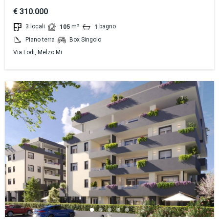
€ 310.000
3 locali
m²
bagno
105
1
Piano terra
Box Singolo
Via Lodi, Melzo Mi