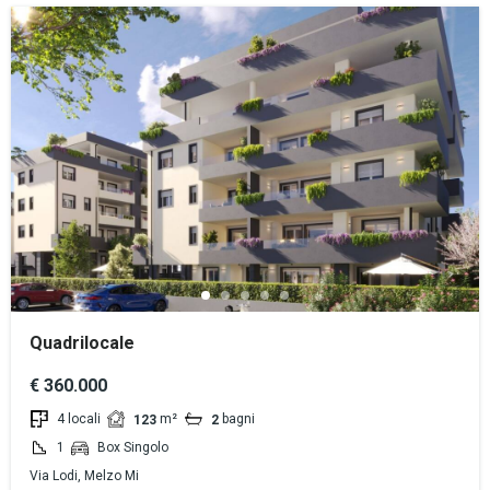
Quadrilocale
€ 360.000
4 locali
m²
bagni
123
2
1
Box Singolo
Via Lodi, Melzo Mi