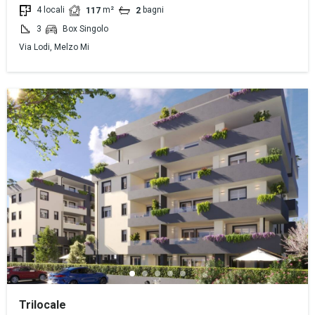
4 locali
m²
bagni
117
2
3
Box Singolo
Via Lodi, Melzo Mi
Trilocale