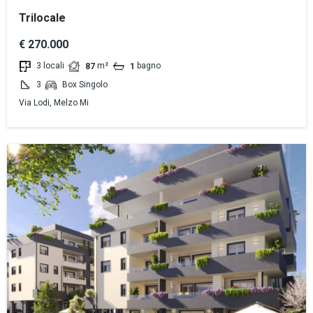
Trilocale
€ 270.000
3 locali
m²
bagno
87
1
3
Box Singolo
Via Lodi, Melzo Mi