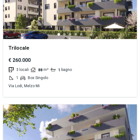
Trilocale
€ 260.000
3 locali
m²
bagno
88
1
1
Box Singolo
Via Lodi, Melzo Mi