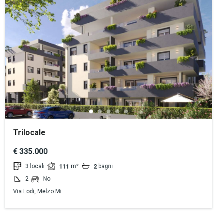
Trilocale
€ 335.000
3 locali
m²
bagni
111
2
2
No
Via Lodi, Melzo Mi