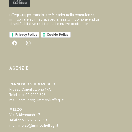
Effegi Gruppo Immobiliare è leader nella consulenza
immobiliare su misura, specializzato in compravendita
di unità abitative residenziali e nuove costruzioni.
Privacy Policy
Cookie Policy
AGENZIE
CERNUSCO SUL NAVIGLIO
Piazza Conciliazione 1/A
Telefono:
02 9232 696
mail:
cernusco@immobilieffegi.it
MELZO
Via S.Alessandro 7
Telefono:
02 95737353
mail:
melzo@immobilieffegi.it