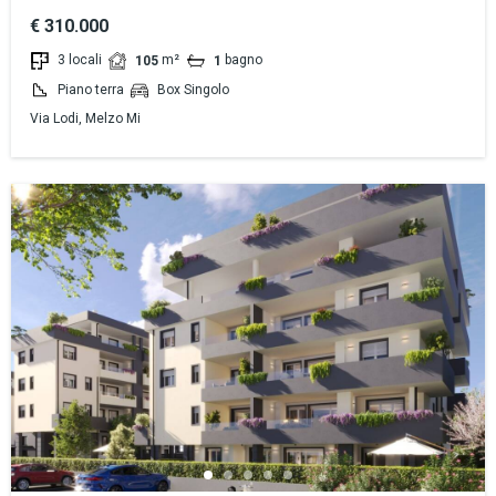
€ 310.000
3 locali
m²
bagno
105
1
Piano terra
Box Singolo
Via Lodi, Melzo Mi