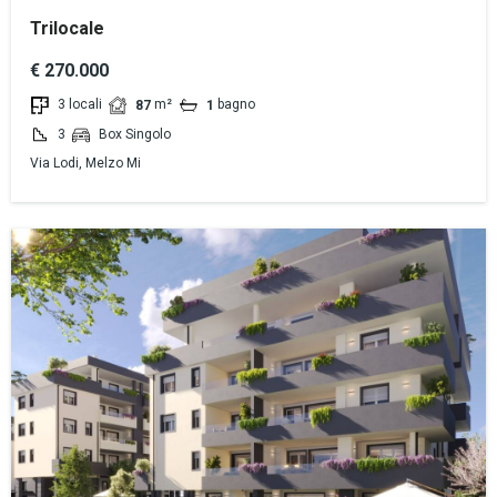
Trilocale
€ 270.000
3 locali
m²
bagno
87
1
3
Box Singolo
Via Lodi, Melzo Mi