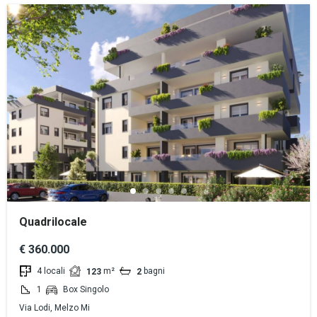
Quadrilocale
€ 360.000
4 locali
m²
bagni
123
2
1
Box Singolo
Via Lodi, Melzo Mi