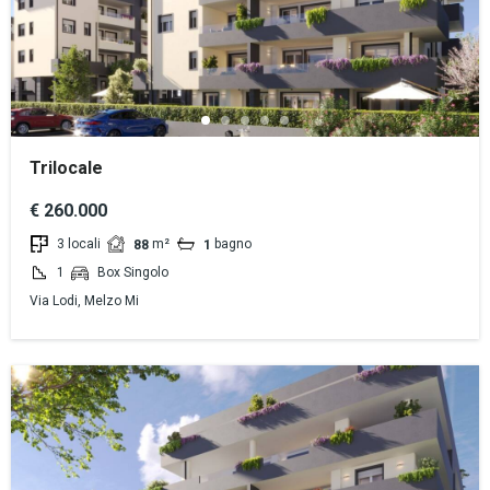
Trilocale
€ 260.000
3 locali
m²
bagno
88
1
1
Box Singolo
Via Lodi, Melzo Mi