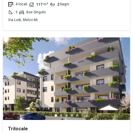
4 locali
m²
bagni
117
2
3
Box Singolo
Via Lodi, Melzo Mi
Trilocale