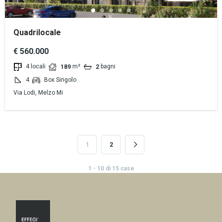
Quadrilocale
€ 560.000
4 locali
m²
bagni
189
2
4
Box Singolo
Via Lodi, Melzo Mi
1
2
1 - 10 di 15 case