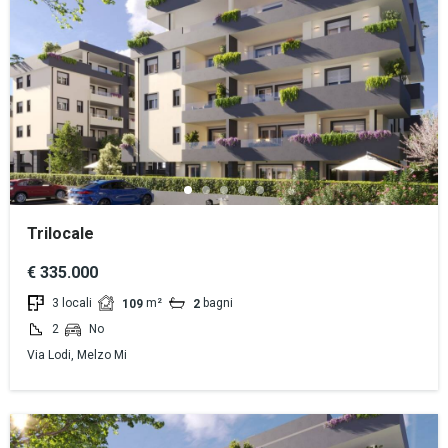
Trilocale
€ 335.000
3 locali
m²
bagni
109
2
2
No
Via Lodi, Melzo Mi