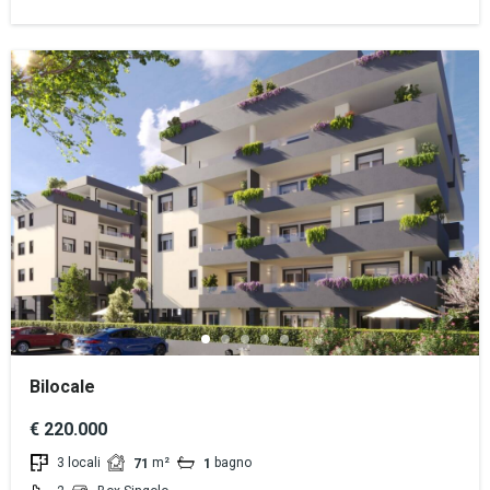
Bilocale
€ 220.000
3 locali
m²
bagno
71
1