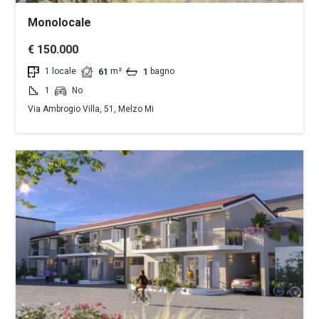
Monolocale
€ 150.000
1 locale
m²
bagno
61
1
1
No
Via Ambrogio Villa, 51, Melzo Mi