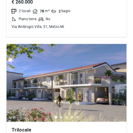
€ 260.000
2 locali
m²
bagni
78
2
Piano terra
No
Via Ambrogio Villa, 51, Melzo Mi
Trilocale