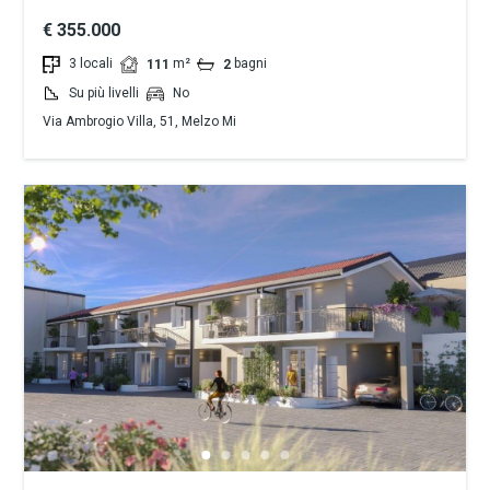
€ 355.000
3 locali
m²
bagni
111
2
Su più livelli
No
Via Ambrogio Villa, 51, Melzo Mi