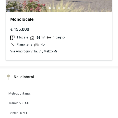
Monolocale
€ 155.000
1 locale
m²
bagno
54
1
Piano terra
No
Via Ambrogio Villa, 51, Melzo Mi
Nei dintorni
Metropolitana:
Treno: 500 MT
Centro: 0 MT