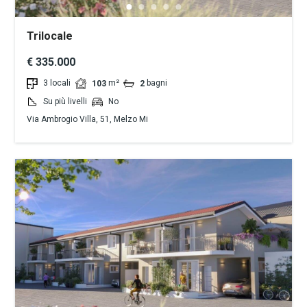
Trilocale
€ 335.000
3 locali
m²
bagni
103
2
Su più livelli
No
Via Ambrogio Villa, 51, Melzo Mi