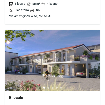
1 locale
m²
bagno
58
1
Piano terra
No
Via Ambrogio Villa, 51, Melzo Mi
Bilocale