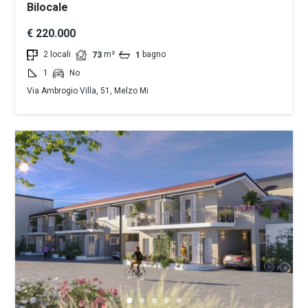
Bilocale
€ 220.000
2 locali
m²
bagno
73
1
1
No
Via Ambrogio Villa, 51, Melzo Mi