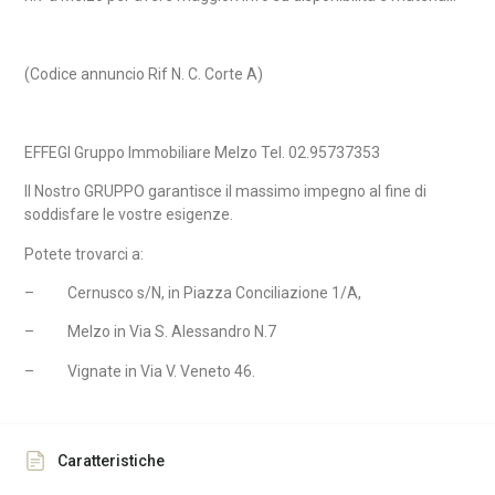
(
Codice annuncio Rif N. C. Corte A)
EFFEGI Gruppo Immobiliare Melzo Tel. 02.95737353
Il Nostro GRUPPO garantisce il massimo impegno al fine di
soddisfare le vostre esigenze.
Potete trovarci a:
–
Cernusco s/N, in Piazza Conciliazione 1/A,
–
Melzo in Via S. Alessandro N.7
–
Vignate in Via V. Veneto 46.
Caratteristiche