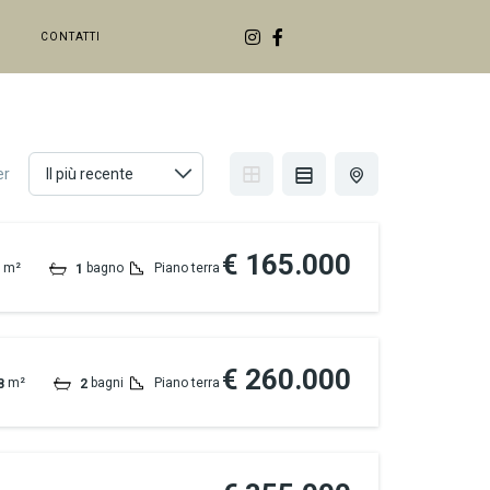
CONTATTI
er
€ 165.000
m²
bagno
Piano terra
1
€ 260.000
m²
bagni
Piano terra
8
2