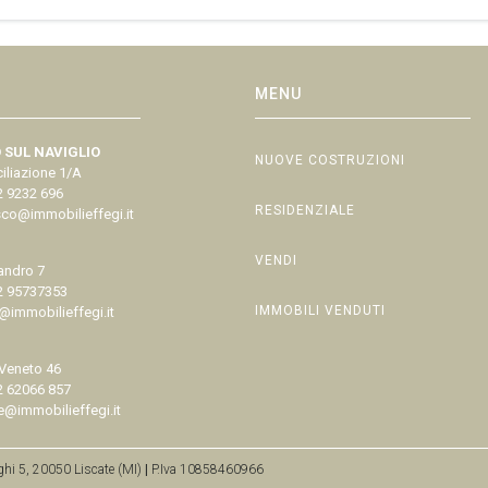
MENU
 SUL NAVIGLIO
NUOVE COSTRUZIONI
iliazione 1/A
2 9232 696
RESIDENZIALE
co@immobilieffegi.it
VENDI
andro 7
2 95737353
IMMOBILI VENDUTI
immobilieffegi.it
 Veneto 46
2 62066 857
e@immobilieffegi.it
hi 5, 20050 Liscate (MI)
|
P.Iva 10858460966