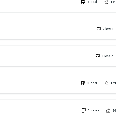
3 locali
111
2 locali
1 locale
3 locali
103
1 locale
54