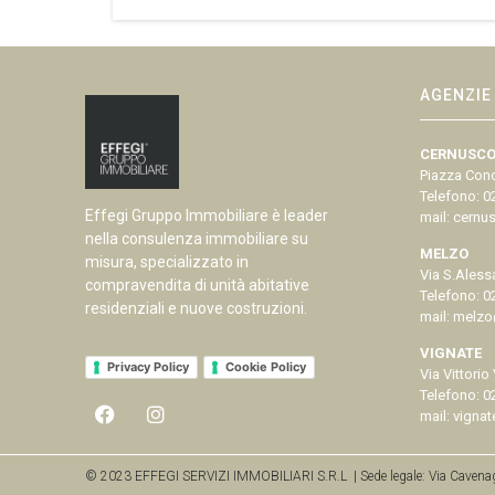
AGENZIE
CERNUSCO
Piazza Conc
Telefono:
0
Effegi Gruppo Immobiliare è leader
mail:
cernus
nella consulenza immobiliare su
MELZO
misura, specializzato in
Via S.Aless
compravendita di unità abitative
Telefono:
0
residenziali e nuove costruzioni.
mail:
melzo@
VIGNATE
Privacy Policy
Cookie Policy
Via Vittorio
Telefono:
0
mail:
vignat
© 2023 EFFEGI SERVIZI IMMOBILIARI S.R.L | Sede legale: Via Cavenag