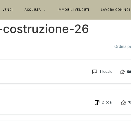
VENDI
ACQUISTA
IMMOBILI VENDUTI
LAVORA CON NOI
-costruzione-26
Ordina p
1 locale
58
2 locali
7