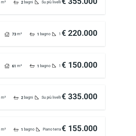
€ 355.000
m²
bagni
Su più livelli
2
€ 220.000
m²
bagno
1
73
1
€ 150.000
m²
bagno
1
61
1
€ 335.000
m²
bagni
Su più livelli
2
€ 155.000
m²
bagno
Piano terra
1